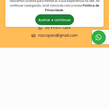
Todos os brinquedos
Utilizamos cookies para melhorar a sua experiência no site. Ao
continuar navegando, você concorda com a nossa
Política de
Privacidade
.
Contato
(11) 99507-1384
Aceitar e continuar
(11) 99507-1384
roscoparo@gmail.com
Empresa Especializada em Aluguel de Brinquedos para Festas na
Região de São Roque, Ibiúna e Vargem Grande Paulista.