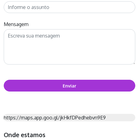
Mensagem
Enviar
https://maps.app.goo.gl/jkHkfDPedhebvn9E9
Onde estamos