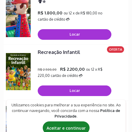
🍄⭐
R$ 1.800,00
ou 12 x de R$ 180,00 no
cartão de crédito 💳
Locar
OFERTA
Recreação Infantil
R$ 2.200,00
ou 12 x R$
R$ 2.500,00
220,00 cartão de crédito 💳
Locar
Utilizamos cookies para melhorar a sua experiência no site. Ao
Tobogã Tubarão - SEM PISTA
continuar navegando, você concorda com a nossa
Política de
RADICAL
Privacidade
.
R$ 1.800,00
ou 12 x R$ 180,00 cartão de
Aceitar e continuar
crédito 💳