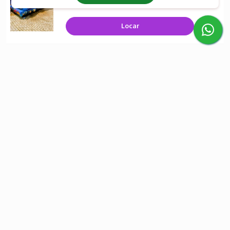
Locar
Empresa
Início
Produtos
Contato
Categorias
Brinquedos para Todas as Idades
Brinquedos Temáticos
Brinquedos Tradicionais