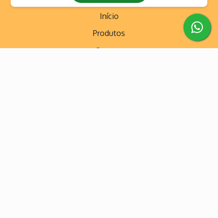
Início
Produtos
Contato
Categorias
Brinquedos para Todas as Idades
Brinquedos Temáticos
Brinquedos Tradicionais
Mesas de Jogos / Máquina de Diversão
Todos os brinquedos
Contato
(11) 99507-1384
(11) 99507-1384