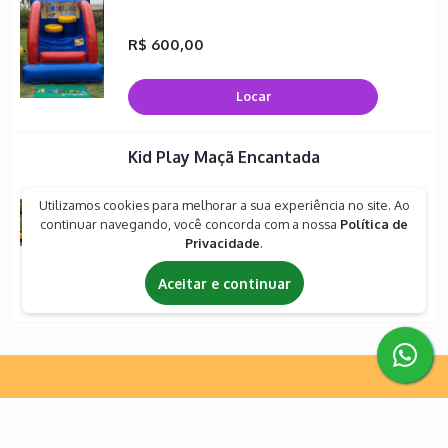
R$ 600,00
Locar
Kid Play Maçã Encantada
Utilizamos cookies para melhorar a sua experiência no site. Ao
R$ 1.500,00
ou 12 x R$ 150,00 cartão de
continuar navegando, você concorda com a nossa
Política de
crédito 💳
Privacidade
.
Aceitar e continuar
Locar
Empresa