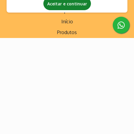
Aceitar e continuar
Empresa
Início
Produtos
Contato
Categorias
Brinquedos para Todas as Idades
Brinquedos Temáticos
Brinquedos Tradicionais
Mesas de Jogos / Máquina de Diversão
Todos os brinquedos
Contato
(11) 99507-1384