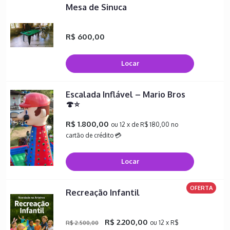
Mesa de Sinuca
R$ 600,00
Locar
Escalada Inflável – Mario Bros
🍄⭐
R$ 1.800,00
ou 12 x de R$ 180,00 no
cartão de crédito 💳
Locar
OFERTA
Recreação Infantil
R$ 2.200,00
ou 12 x R$
R$ 2.500,00