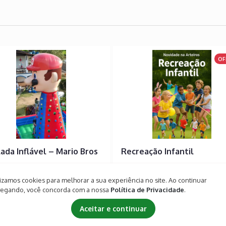
OF
ada Inflável – Mario Bros
Recreação Infantil
.800,00
R$ 2.200,00
lizamos cookies para melhorar a sua experiência no site. Ao continuar
ou 12 x de R$ 180,00 no
ou 12 x 
R$ 2.500,00
egando, você concorda com a nossa
Política de Privacidade
.
de crédito 💳
220,00 cartão de crédito 💳
Aceitar e continuar