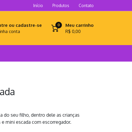
Início
Produtos
Contato
ntre ou cadastre-se
Meu carrinho
0
inha conta
R$ 0,00
tada
a do seu filho, dentro dele as crianças
 e mini escada com escorregador.