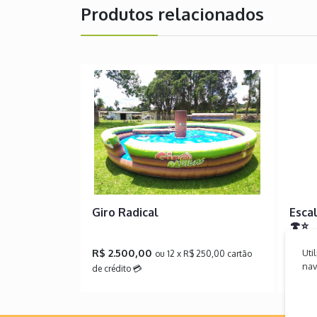
Produtos relacionados
Giro Radical
Escal
🍄⭐
R$ 2.500,00
R$ 1
Uti
ou 12 x R$ 250,00 cartão
nav
de crédito 💳
cartão 